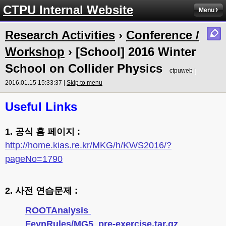
CTPU Internal Website
Menu
Research Activities
›
Conference /
Workshop
› [School] 2016 Winter
School on Collider Physics
ctpuweb |
2016.01.15 15:33:37 |
Skip to menu
Useful
Links
1. 공식 홈 페이지 :
http://home.kias.re.kr/MKG/h/KWS2016/?
pageNo=1790
2. 사전 연습문제 :
ROOTAnalysis
FeynRules/MG5
pre-exercise.tar.gz