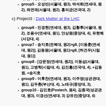
group5 - 오성빈(서울대, 원3), 박석희(연세대, 원
2), 좌연재(서울대, 원2), 홍의균(건국대, 2)
c) Project3 :
Dark Matter at the LHC
group6 -
민경현(연세대, 원3)
,
김황후(서울대, 원
2), 조용수(연세대, 원1), 안상원(중앙대, 4), 유현혜
(서강대, 4)
group7 - 송지호(전북대, 원2)>g8, [이동훈(연세
대, 원2)], 김동원(서울대, 원1)>g8, [허건우(시립
대, 원1)]
group8 - [강문정(연세대, 원2)], 이동섭(서울대,
원1), 고병학(시립대, 4), 김진흥(건국대, 4), +김동
원, +송지호
group9 - 이후찬(연세대, 원3), 이주영(성균관대,
원1), 김두환(부산대, 4), 노태규(중앙대, 3),
group10 - 김민호(Postech, 원4), 김종국(성균관
대, 원3),
이경선(연세대, 3) 강유진(중앙대, 4)