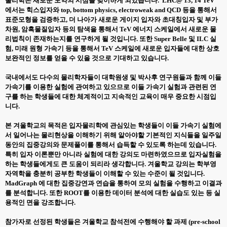
물리학은 새로운 도약의 시점을 맞이하게 되었습니다. LHC@ 13, 14 TeV
에서는 힉스입자와 top, bottom physics, electroweak and QCD 등을 통해서
표준모형을 검증하고, 더 나아가 새로운 게이지 입자와 초대칭입자 및 부가
차원, 암흑물질입자 등의 탐색을 통해서 TeV 에너지 스케일에서 새로운 물
리법칙이 존재하는지를 연구하게 될 것입니다. 또한 Super Belle 및 ILC 실
험, 미래 원형 가속기 등을 통해서 TeV 스케일에 새로운 입자들에 대한 상호
보완적인 정보를 얻을 수 있을 것으로 기대하고 있습니다.
국내에서도 다수의 물리학자들이 대학원생 및 박사후 연구원들과 함께 이들
가속기를 이용한 실험에 관여하고 있으므로 이들 가속기 실험과 관련된 연
구를 하는 학생들에 대한 체계적이고 지속적인 교육이 매우 중요한 시점입
니다.
본 겨울학교의 목적은 입자물리학에 관심있는 학생들이 이들 가속기 실험에
서 일어나는 물리현상을 이해하기 위해 알아야할 기본적인 지식들을 일주일
동안의 집중강의와 문제풀이를 통해서 습득할 수 있도록 하는데 있습니다.
특히 입자 이론뿐만 아니라 실험에 대한 강의도 마련하였으므로 입자실험을
하는 학생들에게도 큰 도움이 되리라 생각합니다. 겨울학교 강의는 학부영
자역학을 충분히 공부한 학생들이 이해할 수 있는 수준이 될 것입니다.
MadGraph 에 대한 집중강연과 연습을 통하여 모의 실험을 수행하고 이결과
를 분석합니다. 또한 ROOT를 이용한 데이터 분석에 대한 실습도 있는 등 실
용적인 면을 강조합니다.
참가자로 선정된 학생들은 겨울학교 참석전에 수행해야 할 과제 (pre-school