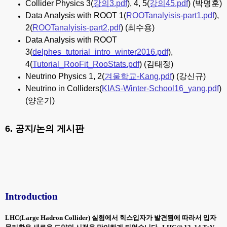
Collider Physics 3(
강의3.pdf
), 4, 5(
강의45.pdf
) (박명훈)
Data Analysis with ROOT 1(
ROOTanalyisis-part1.pdf
),
2(
ROOTanalyisis-part2.pdf
) (최수용)
Data Analysis with ROOT
3(
delphes_tutorial_intro_winter2016.pdf
),
4(
Tutorial_RooFit_RooStats.pdf
) (김태정)
Neutrino Physics 1, 2(
겨울학교-Kang.pdf
) (강신규)
Neutrino in Colliders(
KIAS-Winter-School16_yang.pdf
)
(양운기)
6. 공지/논의 게시판
Introduction
LHC(Large Hadron Collider) 실험에서 힉스입자가 발견됨에 따라서 입자