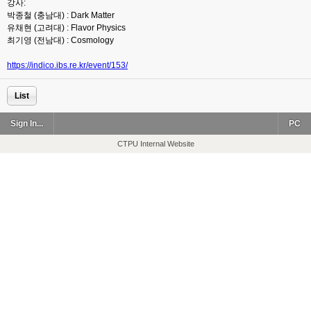
강사:
박종철 (충남대) : Dark Matter
유채현 (고려대) : Flavor Physics
최기영 (전남대) : Cosmology
https://indico.ibs.re.kr/event/153/
List
Sign In...
PC
CTPU Internal Website