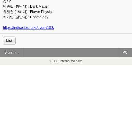
강사:
박종철 (충남대) : Dark Matter
유채현 (고려대) : Flavor Physics
최기영 (전남대) : Cosmology
https://indico.ibs.re.kr/event/153/
List
Sign In...
PC
CTPU Internal Website